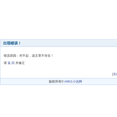
出现错误！
错误原因：对不起，该文章不存在！
请
返 回
并修正
[
关
版权所有©
m9n1小说网